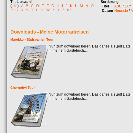
Titelauswahl:
Sortierung:
(
alle
)
A
B
C
D
E
F
G
H
I
J
K
L
M
N
O
Titel
ABC
/
ZXY
P
Q
R
S
T
U
V
W
X
Y
Z
0-9
Datum
Neueste
/
Ä
Downloads
Meine Motorradreisen
»
Marokko - Südspanien Tour
Nun zum download bereit. Das ganze als .pdf Datei
in meinem Gästebuch.......
Chernobyl Tour
Nun zum download bereit. Das ganze als .pdf Datei
in meinem Gästebuch.......