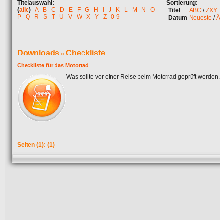
Titelauswahl:
Sortierung:
(
alle
)
A
B
C
D
E
F
G
H
I
J
K
L
M
N
O
Titel
ABC
/
ZXY
P
Q
R
S
T
U
V
W
X
Y
Z
0-9
Datum
Neueste
/
Ä
Downloads
Checkliste
»
Checkliste für das Motorrad
Was sollte vor einer Reise beim Motorrad geprüft werden. H
Seiten
(1):
(1)