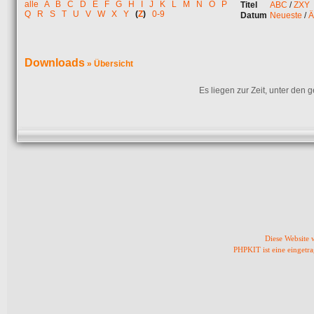
alle
A
B
C
D
E
F
G
H
I
J
K
L
M
N
O
P
Titel
ABC
/
ZXY
Q
R
S
T
U
V
W
X
Y
(
Z
)
0-9
Datum
Neueste
/
Ä
Downloads
» Übersicht
Es liegen zur Zeit, unter den
Diese Website
PHPKIT ist eine einget