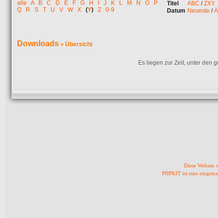
alle
A
B
C
D
E
F
G
H
I
J
K
L
M
N
O
P
Titel
ABC
/
ZXY
Q
R
S
T
U
V
W
X
(
Y
)
Z
0-9
Datum
Neueste
/
Ä
Downloads
» Übersicht
Es liegen zur Zeit, unter den
Diese Website
PHPKIT ist eine einget