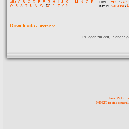
alle
A
B
C
D
E
F
G
H
I
J
K
L
M
N
O
P
Titel
ABC
/
ZXY
Q
R
S
T
U
V
W
(
X
)
Y
Z
0-9
Datum
Neueste
/
Ä
Downloads
» Übersicht
Es liegen zur Zeit, unter den
Diese Website
PHPKIT ist eine einget