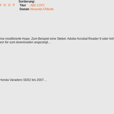
Sortierung:
M
N
O
P
Titel
ABC
/
ZXY
Datum
Neueste
/
Älteste
 eine modifizierte Hupe. Zum Beispiel eine Stebel. Adobe Acrobat Reader 9 oder h
dann für zum downloaden angezeigt....
 Honda Varadero SD02 bis 2007....