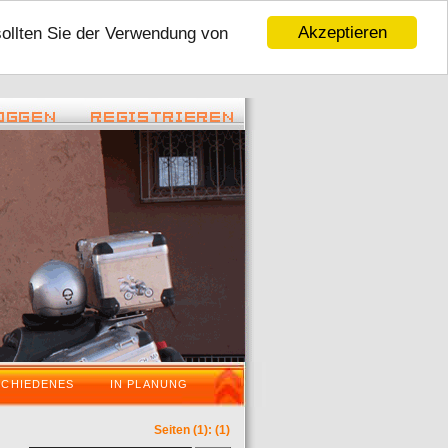
Akzeptieren
sollten Sie der Verwendung von
22:45 ) -
( 06.01.2016 - 16:59 ) -
Tour 2016
VaraderoOstWestfalenLippeWochenende is
SCHIEDENES
IN PLANUNG
Seiten
(1):
(1)