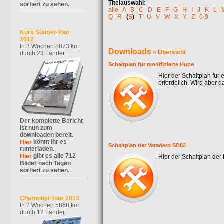
Titelauswahl:
sortiert zu sehen.
alle
A
B
C
D
E
F
G
H
I
J
K
L
Q
R
(
S
)
T
U
V
W
X
Y
Z
0-9
Kurs Südost-Tour
2012
In 3 Wochen 8873 km
Downloads
» Übersicht
durch 23 Länder.
Schaltplan für modifizierte Hupe
Hier der Schaltplan für
erfordelich. Wird aber 
Der komplette Bericht
ist nun zum
downloaden bereit.
könnt ihr es
Hier
Schaltplan der Varadero SD02
runterladen.
gibt es alle 712
Hier
Hier der Schaltplan der
Bilder nach Tagen
sortiert zu sehen.
Chernobyl-Tour 2013
In 2 Wochen 5868 km
durch 12 Länder.