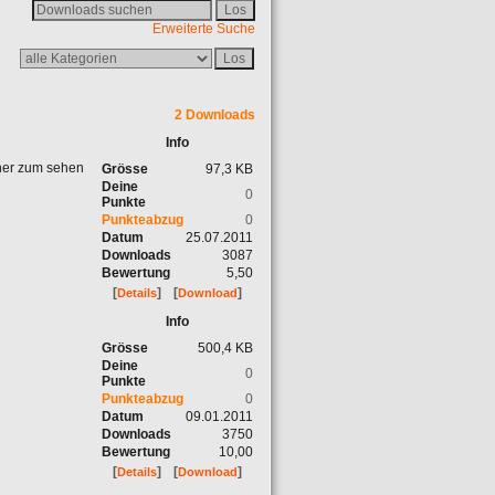
Erweiterte Suche
2 Downloads
Info
öher zum sehen
Grösse
97,3 KB
Deine
0
Punkte
Punkteabzug
0
Datum
25.07.2011
Downloads
3087
Bewertung
5,50
[
]
[
]
Details
Download
Info
Grösse
500,4 KB
Deine
0
Punkte
Punkteabzug
0
Datum
09.01.2011
Downloads
3750
Bewertung
10,00
[
]
[
]
Details
Download