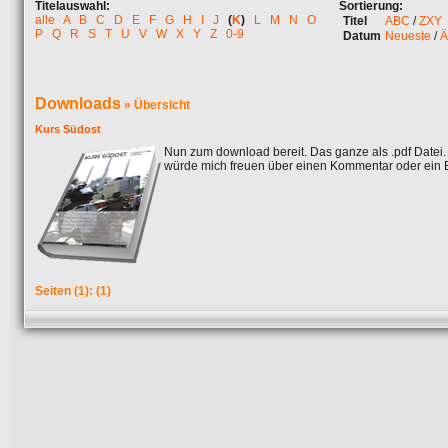
Titelauswahl:
Sortierung:
alle
A
B
C
D
E
F
G
H
I
J
(
K
)
L
M
N
O
Titel
ABC
/
ZXY
P
Q
R
S
T
U
V
W
X
Y
Z
0-9
Datum
Neueste
/
Ä
Downloads
» Übersicht
Kurs Südost
Nun zum download bereit. Das ganze als .pdf Datei.
würde mich freuen über einen Kommentar oder ein 
Seiten
(1):
(1)