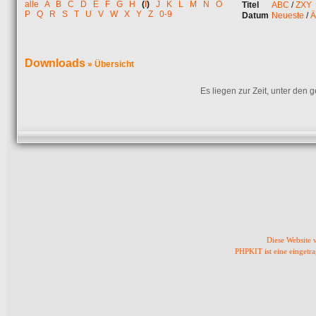
alle
A
B
C
D
E
F
G
H
(
I
)
J
K
L
M
N
O
Titel
ABC
/
ZXY
P
Q
R
S
T
U
V
W
X
Y
Z
0-9
Datum
Neueste
/
Ä
Downloads
» Übersicht
Es liegen zur Zeit, unter den
Diese Website
PHPKIT ist eine einget