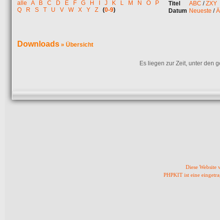
alle
A
B
C
D
E
F
G
H
I
J
K
L
M
N
O
P
Titel
ABC
/
ZXY
Q
R
S
T
U
V
W
X
Y
Z
(
0-9
)
Datum
Neueste
/
Ä
Downloads
» Übersicht
Es liegen zur Zeit, unter den
Diese Website
PHPKIT ist eine einget