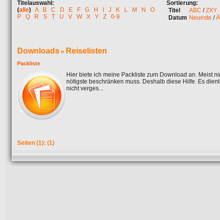
Titelauswahl:
Sortierung:
(
alle
)
A
B
C
D
E
F
G
H
I
J
K
L
M
N
O
Titel
ABC
/
ZXY
P
Q
R
S
T
U
V
W
X
Y
Z
0-9
Datum
Neueste
/
Ä
Downloads
Reiselisten
»
Packliste
Hier biete ich meine Packliste zum Download an. Meist n
nötigste beschränken muss. Deshalb diese Hilfe. Es dient n
nicht verges...
Seiten
(1):
(1)