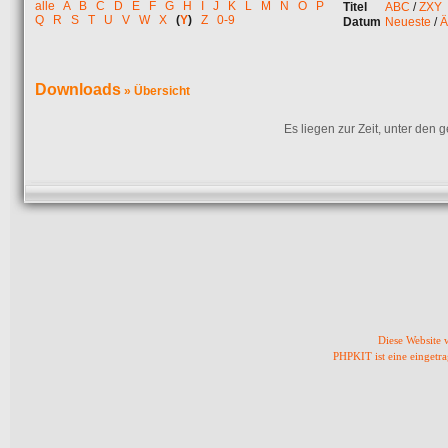
alle
A
B
C
D
E
F
G
H
I
J
K
L
M
N
O
P
Titel
ABC
/
ZXY
Q
R
S
T
U
V
W
X
(
Y
)
Z
0-9
Datum
Neueste
/
Ä
Downloads
» Übersicht
Es liegen zur Zeit, unter den
Diese Website
PHPKIT ist eine einget