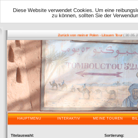
Diese Website verwendet Cookies. Um eine reibungslo
zu können, sollten Sie der Verwendu
( 30.05.2016
Zurück von meiner Polen - Litauen Tour
HAUPTMENU
INTERAKTIV
MEINE TOUREN
BI
Titelauswahl:
Sortierung: