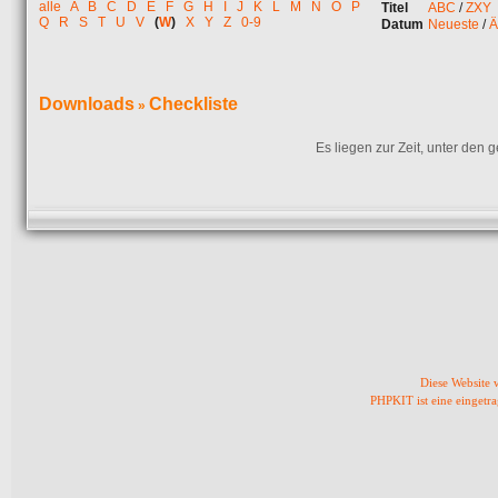
alle
A
B
C
D
E
F
G
H
I
J
K
L
M
N
O
P
Titel
ABC
/
ZXY
Q
R
S
T
U
V
(
W
)
X
Y
Z
0-9
Datum
Neueste
/
Ä
Downloads
Checkliste
»
Es liegen zur Zeit, unter den
Diese Website
PHPKIT ist eine einget