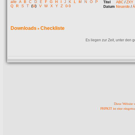
alle
A
B
C
D
E
F
G
H
I
J
K
L
M
N
O
P
Titel
ABC
/
ZXY
Q
R
S
T
(
U
)
V
W
X
Y
Z
0-9
Datum
Neueste
/
Ä
Downloads
Checkliste
»
Es liegen zur Zeit, unter den
Diese Website
PHPKIT ist eine einget