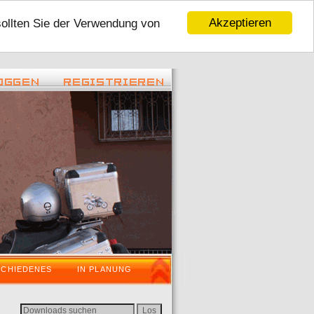
Akzeptieren
sollten Sie der Verwendung von
 22:45 ) -
( 06.01.2016 - 16:59 ) -
Tour 2016
VaraderoOstWestfalenLippeWochenende i
SCHIEDENES
IN PLANUNG