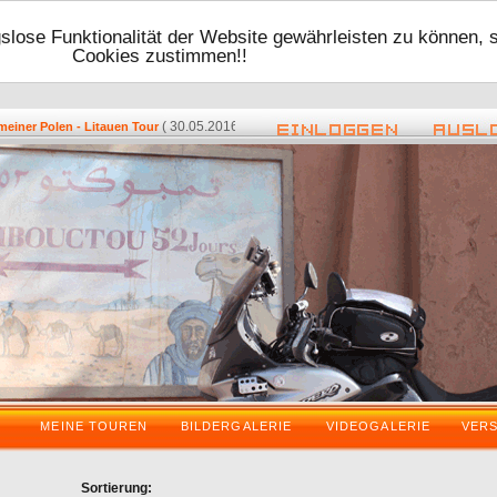
lose Funktionalität der Website gewährleisten zu können, 
Cookies zustimmen!!
( 30.05.2016 - 17:48 ) -
( 08.05.2016 -
er Polen - Litauen Tour
Zurück vom VDT 2016
MEINE TOUREN
BILDERGALERIE
VIDEOGALERIE
VER
Sortierung: