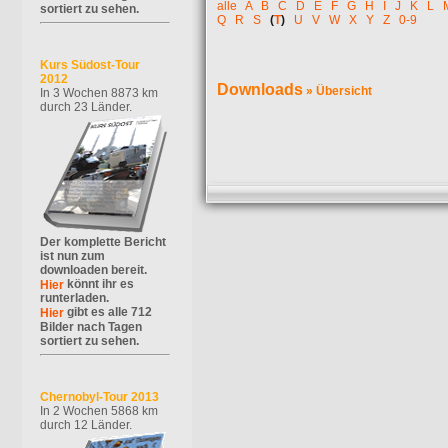
alle
A
B
C
D
E
F
G
H
I
J
K
L
sortiert zu sehen.
Q
R
S
(
T
)
U
V
W
X
Y
Z
0-9
Kurs Südost-Tour
2012
Downloads
» Übersicht
In 3 Wochen 8873 km
durch 23 Länder.
Der komplette Bericht
ist nun zum
downloaden bereit.
könnt ihr es
Hier
runterladen.
gibt es alle 712
Hier
Bilder nach Tagen
sortiert zu sehen.
Chernobyl-Tour 2013
In 2 Wochen 5868 km
durch 12 Länder.