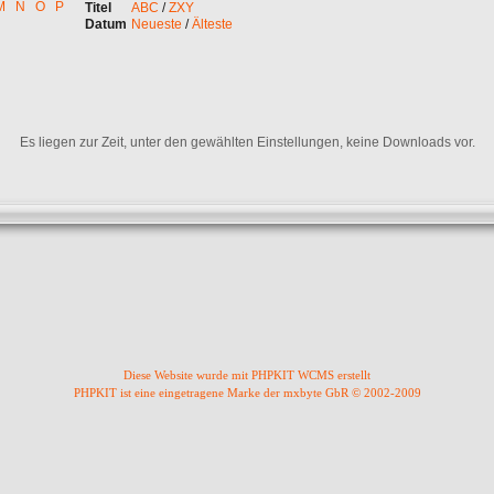
M
N
O
P
Titel
ABC
/
ZXY
Datum
Neueste
/
Älteste
Es liegen zur Zeit, unter den gewählten Einstellungen, keine Downloads vor.
Diese Website wurde mit PHPKIT WCMS erstellt
PHPKIT ist eine eingetragene Marke der mxbyte GbR © 2002-2009