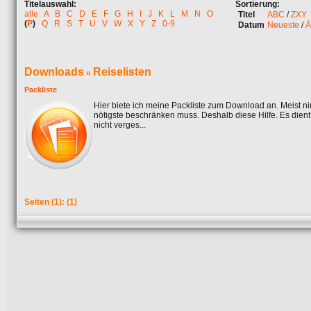
Titelauswahl:
Sortierung:
alle
A
B
C
D
E
F
G
H
I
J
K
L
M
N
O
Titel
ABC
/
ZXY
(
P
)
Q
R
S
T
U
V
W
X
Y
Z
0-9
Datum
Neueste
/
Ä
Downloads
Reiselisten
»
Packliste
Hier biete ich meine Packliste zum Download an. Meist n
nötigste beschränken muss. Deshalb diese Hilfe. Es dient n
nicht verges...
Seiten
(1):
(1)