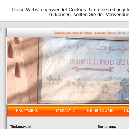
Diese Website verwendet Cookies. Um eine reibungslo
zu können, sollten Sie der Verwendu
( 30.05.2016
Zurück von meiner Polen - Litauen Tour
HAUPTMENU
INTERAKTIV
MEINE TOUREN
BI
Titelauswahl:
Sortierung: