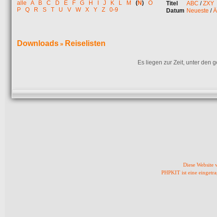
alle
A
B
C
D
E
F
G
H
I
J
K
L
M
(
N
)
O
Titel
ABC
/
ZXY
P
Q
R
S
T
U
V
W
X
Y
Z
0-9
Datum
Neueste
/
Ä
Downloads
Reiselisten
»
Es liegen zur Zeit, unter den
Diese Website
PHPKIT ist eine einget