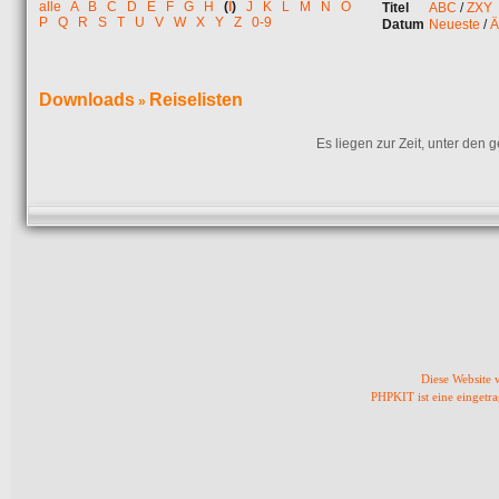
alle
A
B
C
D
E
F
G
H
(
I
)
J
K
L
M
N
O
Titel
ABC
/
ZXY
P
Q
R
S
T
U
V
W
X
Y
Z
0-9
Datum
Neueste
/
Ä
Downloads
Reiselisten
»
Es liegen zur Zeit, unter den
Diese Website
PHPKIT ist eine einget