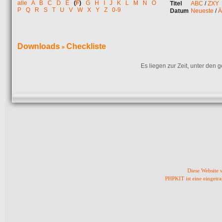
alle
A
B
C
D
E
(
F
)
G
H
I
J
K
L
M
N
O
Titel
ABC
/
ZXY
P
Q
R
S
T
U
V
W
X
Y
Z
0-9
Datum
Neueste
/
Ä
Downloads
Checkliste
»
Es liegen zur Zeit, unter den
Diese Website
PHPKIT ist eine einget