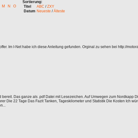
Sortierung:
M
N
O
Titel
ABC
/
ZXY
Datum
Neueste
/
Älteste
offer. Im I-Net habe ich diese Anleitung gefunden. Orginal zu sehen bei http://motora
bereit. Das ganze als .pdf Datei mit Lesezeichen. Auf Umwegen zum Nordkapp Di
rer Die 22 Tage Das Fazit Tanken, Tageskilometer und Statistik Die Kosten Ich wü
...