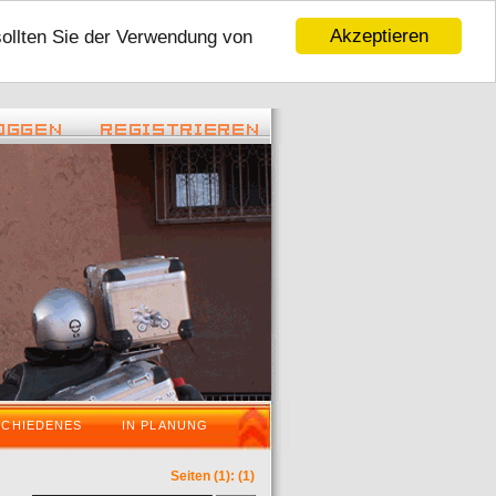
Akzeptieren
sollten Sie der Verwendung von
22:45 ) -
( 06.01.2016 - 16:59 ) -
Tour 2016
VaraderoOstWestfalenLippeWochenende is
SCHIEDENES
IN PLANUNG
Seiten
(1):
(1)