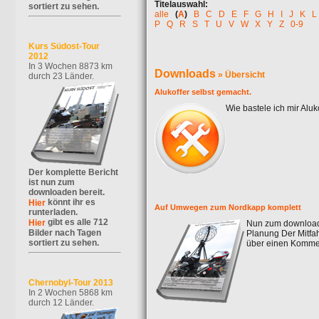
Titelauswahl:
sortiert zu sehen.
alle
(
A
)
B
C
D
E
F
G
H
I
J
K
L
P
Q
R
S
T
U
V
W
X
Y
Z
0-9
Kurs Südost-Tour
2012
In 3 Wochen 8873 km
Downloads
» Übersicht
durch 23 Länder.
Alukoffer selbst gemacht.
Wie bastele ich mir Aluk
Der komplette Bericht
ist nun zum
downloaden bereit.
könnt ihr es
Hier
Auf Umwegen zum Nordkapp komplett
runterladen.
gibt es alle 712
Hier
Nun zum download 
Bilder nach Tagen
Planung Der Mitfah
sortiert zu sehen.
über einen Kommen
Chernobyl-Tour 2013
In 2 Wochen 5868 km
durch 12 Länder.