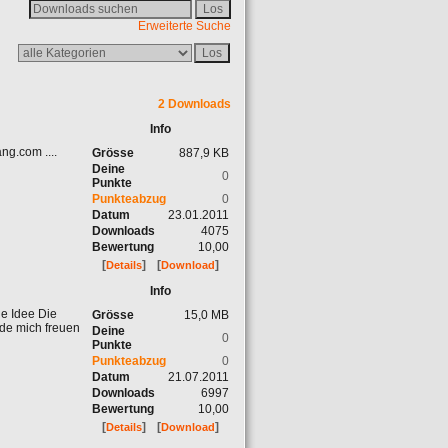
Erweiterte Suche
2 Downloads
Info
ng.com ....
Grösse
887,9 KB
Deine
0
Punkte
Punkteabzug
0
Datum
23.01.2011
Downloads
4075
Bewertung
10,00
[
]
[
]
Details
Download
Info
e Idee Die
Grösse
15,0 MB
rde mich freuen
Deine
0
Punkte
Punkteabzug
0
Datum
21.07.2011
Downloads
6997
Bewertung
10,00
[
]
[
]
Details
Download