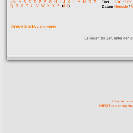
alle
A
B
C
D
E
F
G
H
I
J
K
L
M
N
O
P
Titel
ABC
/
ZXY
Q
R
S
T
U
V
W
X
Y
Z
(
0-9
)
Datum
Neueste
/
Ä
Downloads
» Übersicht
Es liegen zur Zeit, unter den
Diese Website
PHPKIT ist eine einget