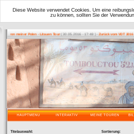
Diese Website verwendet Cookies. Um eine reibungslo
zu können, sollten Sie der Verwendu
( 30.05.2016 - 17:48 ) -
( 0
ck von meiner Polen - Litauen Tour
Zurück vom VDT 2016
HAUPTMENU
INTERAKTIV
MEINE TOUREN
BI
Titelauswahl:
Sortierung: