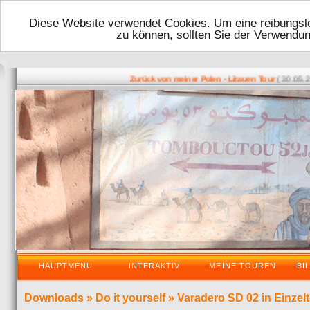
Diese Website verwendet Cookies. Um eine reibungslo
zu können, sollten Sie der Verwendu
( 30.05.2016
Zurück von meiner Polen - Litauen Tour
HAUPTMENU
INTERAKTIV
MEINE TOUREN
BI
Downloads
»
Do it yourself
»
Varadero SD 02 in Einzelt